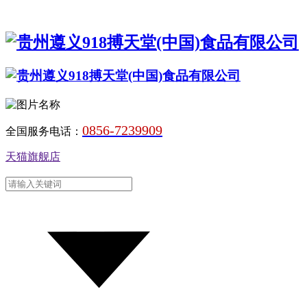
0856-7239909
全国服务电话：
天猫旗舰店