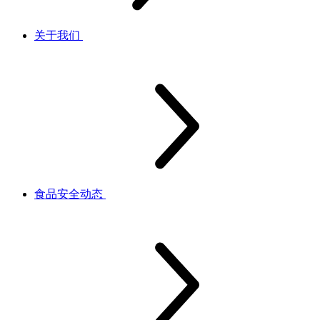
关于我们
食品安全动态