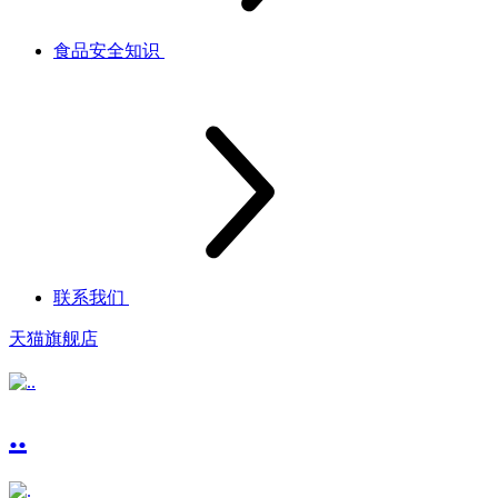
食品安全知识
联系我们
天猫旗舰店
..