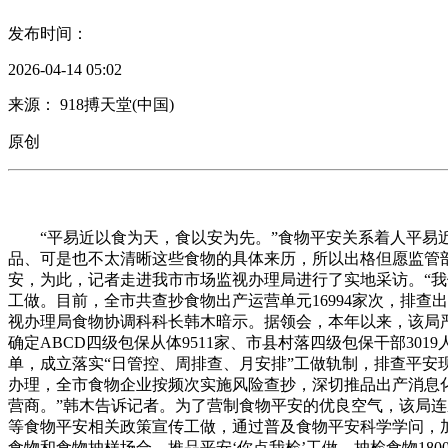
发布时间：
2026-04-14 05:02
来源： 918搏天堂(中国)
原创
“平易近以食为天，食以安为先。”食物平安关系着人平易近
品、可是也不太清晰这些食物的具体来历，所以出格但愿监管部
安，为此，记者走进我市市场监视办理局进行了实地采访。“
工做。目前，全市共查抄食物出产运营单元16994家次，排查出
视办理局食物协调科科长韩木暗示。据领会，本年以来，该局严
确定ABCD四级包保从体9511家、市县村落四级包保干部3
单，成立落实“日管控、周排查、月安排”工做轨制，排查平安现
办理，全市食物企业按频次实施风险查抄，深切推品出产消息
营商。”韩木告诉记者。为了营制食物平安的优良空气，该局连
等食物平安相关政策宣传工做，通过普及食物平安科学学问，
食物和食物抽样场合，推品平安‘你点我检’工做，抽检食物180