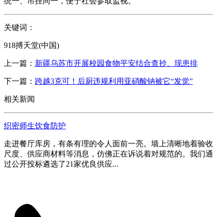
统一、吊挂同一，便于社会参取监视。
关键词：
918搏天堂(中国)
上一篇：
新疆乌苏市开展校园食物平安结合查抄、现患排
下一篇：
跨越3克可！后厨违规利用亚硝酸钠被它“发觉”
相关新闻
织密师生饮食防护
走进餐厅库房，有条有理的令人面前一亮。墙上清晰地着验收
尺度、供应商材料等消息，仿佛正在诉说着对规范的。我们通
过公开投标遴选了21家优良供应...