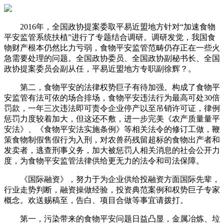
2016年，全国政协提案委取平易近盟地方针对“加速食物
平安监管系统扶植”进行了专题结合调研。调研发觉，我国食
物财产根本仍然比力亏弱，食物平安监管范畴仍存正在一些火
急需要处理的问题。全国政协委员、全国政协副秘书长、全国
政协提案委员会副从任，平易近盟地方专职副徐辉？。
第二，食物平安的法律权势巨子有待加强。构成了食物平
安监管有法可依的场合排场，食物平安违法行为最高可处30倍
罚款，一年三次违法即可责令企业停产以至吊销许可证，律例
惩罚力度较着加大，但这还不敷，进一步完美《农产质量量平
安法》、《食物平安法实施条例》等相关法令的修订工做，鞭
策食物制假售假行为入刑，对农兽药残留超标的食物出产者和
发卖者，逃查刑事义务，加大被惩罚人相关消息的社会公开力
度，为食物平安监管法律供给更无力的法令和司法保障。
《国际融资》，努力于为企业供给投融资方面国际先辈，
行业走势判断，融资操做经验，投资典范案例和权势巨子专家
概念。欢送赐稿至，告白、项目合做等事宜请拨打。
第一，污染带来的食物平安问题日益凸显，金属冶炼、垃