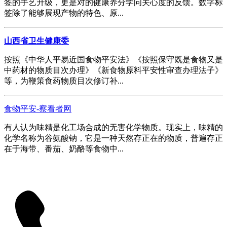
签的手艺升级，更是对的健康养分学问关心度的反馈。数字标
签除了能够展现产物的特色、原...
山西省卫生健康委
按照《中华人平易近国食物平安法》《按照保守既是食物又是
中药材的物质目次办理》《新食物原料平安性审查办理法子》
等，为鞭策食药物质目次修订补...
食物平安-察看者网
有人认为味精是化工场合成的无害化学物质。现实上，味精的
化学名称为谷氨酸钠，它是一种天然存正在的物质，普遍存正
在于海带、番茄、奶酪等食物中...