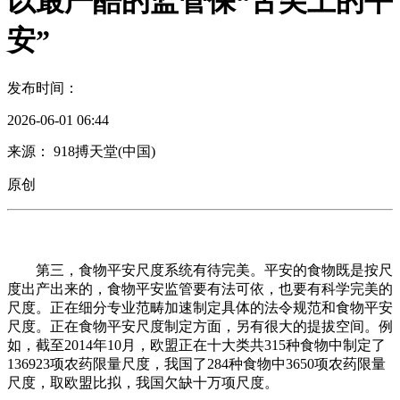
以最严酷的监管保“舌尖上的平
安”
发布时间：
2026-06-01 06:44
来源： 918搏天堂(中国)
原创
第三，食物平安尺度系统有待完美。平安的食物既是按尺
度出产出来的，食物平安监管要有法可依，也要有科学完美的
尺度。正在细分专业范畴加速制定具体的法令规范和食物平安
尺度。正在食物平安尺度制定方面，另有很大的提拔空间。例
如，截至2014年10月，欧盟正在十大类共315种食物中制定了
136923项农药限量尺度，我国了284种食物中3650项农药限量
尺度，取欧盟比拟，我国欠缺十万项尺度。