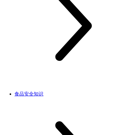
食品安全知识