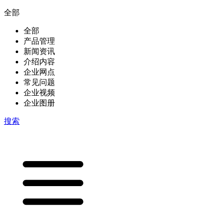
全部
全部
产品管理
新闻资讯
介绍内容
企业网点
常见问题
企业视频
企业图册
搜索