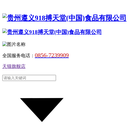
0856-7239909
全国服务电话：
天猫旗舰店