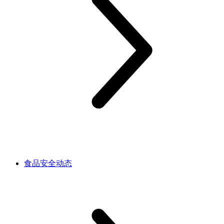
食品安全动态