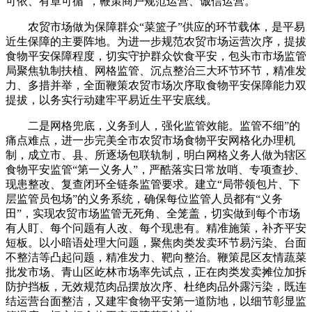
可依、有章可循”，鞭策商户规范运营、诚信运营。
农贸市场做为保障群众“菜篮子”供应的环节载体，是平易
近生保障的主要阵地。为进一步规范农贸市场运营次序，提拔
食物平安保障程度，切实守护群众饮食平安，包头市市场监管
局聚焦轨制扶植、网格监管、沉点整治三大环节环节，精准发
力、多措并举，全面鞭策农贸市场次序取食物平安保障能力双
提拔，以务实行动建牢平易近生平安底线。
二是网格兜底，义务到人，强化监管效能。监管不细”的
痛点难点，进一步完美全市农贸市场食物平安网格化办理机
制，成立市、县、所逐场包联轨制，明白网格义务人做为辖区
食物平安监管“第一义务人”，严酷落实日常放哨、专项查抄、
现患整改、复查闭环全链条监管要求。建立“局带领包片、下
层监管员包场”的义务系统，确保每位监管人员都有“义务
田”，实现农贸市场监管无死角、全笼盖，切实做到每个市场
有人盯、每个问题有人改、每个现患有。精准施策，补齐平安
短板。以小暗语处理大问题，聚焦肉类发卖环节易污染、台面
不整洁等凸起问题，精准发力、靶向整治。鞭策昆区友情蔬菜
批发市场、青山区屹林市场率先试点，正在肉类发卖摊位加拆
防护挡板，无效规范肉品摆放次序、杜绝肉品外露污染，既连
结运营台面整洁，又建牢食物平安第一道防地，以细节彰显监