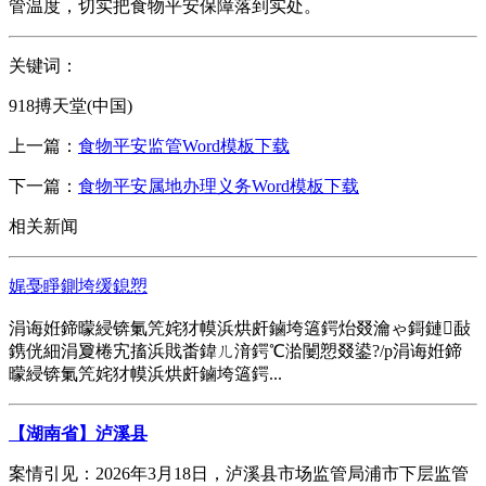
管温度，切实把食物平安保障落到实处。
关键词：
918搏天堂(中国)
上一篇：
食物平安监管Word模板下载
下一篇：
食物平安属地办理义务Word模板下载
相关新闻
娓戞睜鍘垮缓鎴愬
涓诲姙鍗曚綅锛氭笐姹犲幙浜烘皯鏀垮簻鍔炲叕瀹ゃ鎶鏈敮
鎸侊細涓夐棬宄搐浜戝畨鍏ㄦ湇鍔℃湁闄愬叕鍙?/p涓诲姙鍗
曚綅锛氭笐姹犲幙浜烘皯鏀垮簻鍔...
【湖南省】泸溪县
案情引见：2026年3月18日，泸溪县市场监管局浦市下层监管