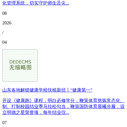
化管理系统，切实守护师生舌尖...
08
2026
/
04
山东各地解锁健康学校扶植新径丨“健康第一”
开设《健康跑》课程，明白必修学分，鞭策体育熬炼常态化、
制。打制校园结业季马拉松勾当，鞭策国防体育晨曦步履，设
立明德之星荣誉项，每年结业仪...
07