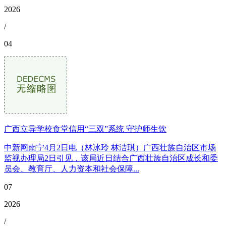
2026
/
04
广西立异学校食堂信用“三双”系统 守护师生饮
中新网南宁4月2日电（林冰玲 林洁琪）广西壮族自治区市场
监视办理局2日引见，该局近日结合广西壮族自治区成长和委
员会、教育厅、人力资本和社会保障...
07
2026
/