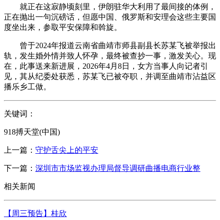
就正在这寂静顷刻里，伊朗驻华大利用了最间接的体例，
正在抛出一句沉磅话，但愿中国、俄罗斯和安理会这些主要国
度坐出来，参取平安保障和斡旋。
曾于2024年报道云南省曲靖市师县副县长苏某飞被举报出
轨，发生婚外情并致人怀孕，最终被查抄一事，激发关心。现
在，此事送来新进展，2026年4月8日，女方当事人向记者引
见，其从纪委处获悉，苏某飞已被夺职，并调至曲靖市沾益区
播乐乡工做。
关键词：
918搏天堂(中国)
上一篇：
守护舌尖上的平安
下一篇：
深圳市市场监视办理局督导调研曲播电商行业整
相关新闻
【周三预告】桂欣