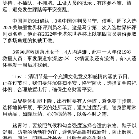
等待，不插队、不拥堵。工做人员的批示，有序参不雅、旅
逛，避免发生踩踏等平安变乱。
中国脚协9日确认，3名中国评判员马宁、傅明、周飞入选
2026美加墨世界杯评判员名单。这是马宁第二次入选世界杯评
判员名单，他正在2022年卡塔尔世界杯上以第四官员身份参取
了多场角逐的执裁工做。
3名须眉救援落水女子，4人均遇难，此中一人年仅19岁，
救援人员：事发渠道水深达5米，水情复杂还有漩涡，有3人遗
体事发一周后才找到。
Tips1：清明节是一个充满文化意义和感情内涵的节日。
正在过节时，我们要注沉祭扫平安，恪守防火，选择文明祭祀
体例，合理放置出行，确保生命财富平安。
白叟身体机能下降，出行时要有人伴随，避免零丁步履。
选择地势平展、平安的处所玩耍，避免过度劳顿。随身照顾常
用药品，如降压药、心净病药等，以备不时之需。
踏青时，要按照气候和勾当强度选择合适的衣物。鞋子以
舒服、防滑的活动鞋为宜，避免穿高跟鞋或新鞋，防止磨脚、
滑倒。同时，照顾一件外衣，以防气候变化着凉。