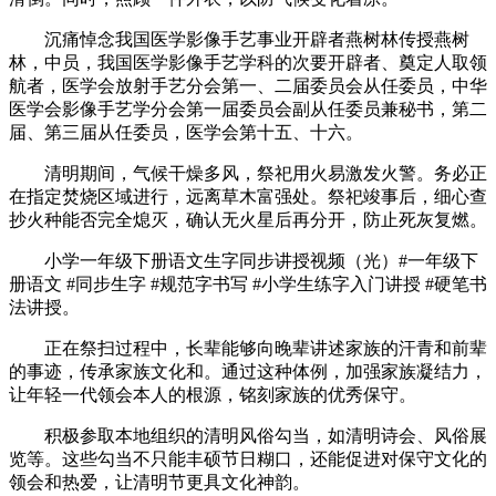
沉痛悼念我国医学影像手艺事业开辟者燕树林传授燕树
林，中员，我国医学影像手艺学科的次要开辟者、奠定人取领
航者，医学会放射手艺分会第一、二届委员会从任委员，中华
医学会影像手艺学分会第一届委员会副从任委员兼秘书，第二
届、第三届从任委员，医学会第十五、十六。
清明期间，气候干燥多风，祭祀用火易激发火警。务必正
在指定焚烧区域进行，远离草木富强处。祭祀竣事后，细心查
抄火种能否完全熄灭，确认无火星后再分开，防止死灰复燃。
小学一年级下册语文生字同步讲授视频（光）#一年级下
册语文 #同步生字 #规范字书写 #小学生练字入门讲授 #硬笔书
法讲授。
正在祭扫过程中，长辈能够向晚辈讲述家族的汗青和前辈
的事迹，传承家族文化和。通过这种体例，加强家族凝结力，
让年轻一代领会本人的根源，铭刻家族的优秀保守。
积极参取本地组织的清明风俗勾当，如清明诗会、风俗展
览等。这些勾当不只能丰硕节日糊口，还能促进对保守文化的
领会和热爱，让清明节更具文化神韵。