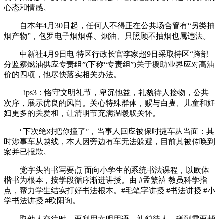
心态和情感。
自本年4月30日起，任何人不得正在公共场合管有“另类抽
烟产物”，包罗电子烟烟弹、烟油、只照顾不抽烟也属违法。
中新社4月9日电 特区行政长官李家超9日采取特区“跨部
分监察燃油供应专责组”(下称“专责组”)关于援助业界应对高油
价的四项，他尽快落实相关办法。
Tips3：恪守文明礼节，卑沉他益，礼貌待人接物，公共
次序，展示优良的风尚。关心特殊群体，赐与白叟、儿童和妊
妇更多的关爱和，让清明节充满温暖取关怀。
“下次绝对把你撞了”，当事人回应被保时捷车从当面：其
时涉事车从越线，本人因旁边有车无法躲避，目前其被传唤到
案并已报歉。
党字头的书写要点 面向小学生的系统书法课程，以欧体
楷书为根本，按学段循序渐进讲授。由 #孟繁禧 教员科学指
点，帮力学生结实打好书法根本。#毛笔字讲授 #书法讲授 #小
学书法讲授 #欧阳询。
取他人交往时，要利用文明用语，礼貌待人。碰到需要帮