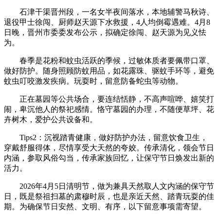
石津干渠晋州段，一名女半夜间落水，本地辅警马秋诗、
退役甲士徐闯、厨师赵天源下水救援，4人均倒霉遇难。4月8
日晚，晋州市委委发布公示，拟确定徐闯、赵天源为见义怯
为。
春季是花粉和蚊虫活跃的季候，过敏体质者要佩带口罩、
做好防护。随身照顾防蚊用品，如花露珠、驱蚊手环等，避免
蚊虫叮咬激发疾病。玩耍时，留意防备蛇虫等动物。
正在墓园等公共场合，要连结恬静，不高声喧哗、嬉笑打
闹，卑沉他人的祭祀感情。恪守墓园的办理，不随便草坪、花
卉树木，爱护公共设备和。
Tips2：沉视踏青健康，做好防护办法，留意饮食卫生，
穿戴舒服得体，尽情享受大天然的夸姣。传承清化，领会节日
内涵，参取风俗勾当，传承家族回忆，让保守节日焕发出新的
活力。
2026年4月5日清明节，做为兼具天然取人文内涵的保守节
日，既是祭祖扫墓的肃穆时辰，也是亲近天然、踏青玩耍的佳
期。为确保节日安然、文明、有序，以下留意事项需寄望。