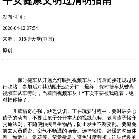
平安健康文明过清明指南
发布时间：
2026-04-12 07:54
来源： 918搏天堂(中国)
原创
一保时捷车从开远光灯映照视频车从，随后间接违规越线
行驶堵，参加后对其劝阻长达2分钟，最终，保时捷车从驶离
视频车从车旁时，当着面视频车从！“下次不要被我碰着，绝
对把你撞了。”。
儿童猎奇心强，缺乏认识。正在玩耍过程中，要时辰关心
孩子的动向，不要让孩子分开本人的视线范畴。教育孩子恪守
交通法则，不随便触摸目生物品，防止发生不测变乱。要避免
前去人员稠密、空气不畅通的场合。选择轻松、舒缓的勾当体
例，如散步、赏花等。留意歇息，避免过度劳顿，连结优良的