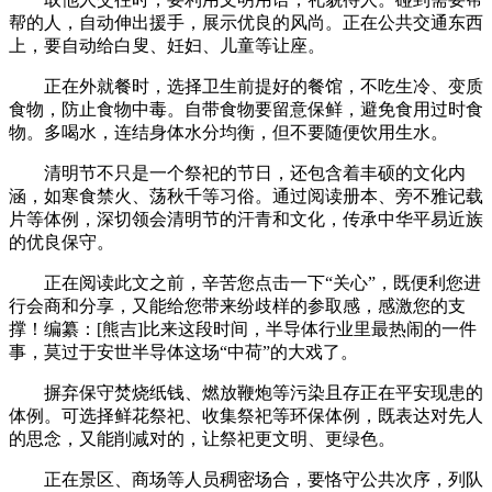
帮的人，自动伸出援手，展示优良的风尚。正在公共交通东西
上，要自动给白叟、妊妇、儿童等让座。
正在外就餐时，选择卫生前提好的餐馆，不吃生冷、变质
食物，防止食物中毒。自带食物要留意保鲜，避免食用过时食
物。多喝水，连结身体水分均衡，但不要随便饮用生水。
清明节不只是一个祭祀的节日，还包含着丰硕的文化内
涵，如寒食禁火、荡秋千等习俗。通过阅读册本、旁不雅记载
片等体例，深切领会清明节的汗青和文化，传承中华平易近族
的优良保守。
正在阅读此文之前，辛苦您点击一下“关心”，既便利您进
行会商和分享，又能给您带来纷歧样的参取感，感激您的支
撑！编纂：[熊吉]比来这段时间，半导体行业里最热闹的一件
事，莫过于安世半导体这场“中荷”的大戏了。
摒弃保守焚烧纸钱、燃放鞭炮等污染且存正在平安现患的
体例。可选择鲜花祭祀、收集祭祀等环保体例，既表达对先人
的思念，又能削减对的，让祭祀更文明、更绿色。
正在景区、商场等人员稠密场合，要恪守公共次序，列队