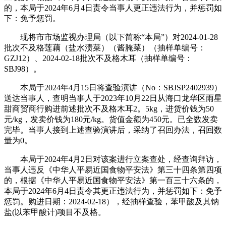
的，本局于2024年6月4日责令当事人更正违法行为，并惩罚如
下：免予惩罚。
现将市市场监视办理局（以下简称“本局”）对2024-01-28
批次不及格莲藕（盐水渍菜）（酱腌菜）（抽样单编号：
GZJ12）、2024-02-18批次不及格木耳（抽样单编号：
SBJ98）。
本局于2024年4月15日将查验演讲（No：SBJSP2402939）
送达当事人，查明当事人于2023年10月22日从海口龙华区雨星
甜商贸商行购进前述批次不及格木耳2。5kg，进货价钱为50
元/kg，发卖价钱为180元/kg。货值金额为450元。已全数发卖
完毕。当事人接到上述查验演讲后，采纳了召回办法，召回数
量为0。
本局于2024年4月2日对该案进行立案查处，经查询拜访，
当事人违反《中华人平易近国食物平安法》第三十四条第四项
的，根据《中华人平易近国食物平安法》第一百三十六条的，
本局于2024年6月4日责令其更正违法行为，并惩罚如下：免予
惩罚。购进日期：2024-02-18），经抽样查验，苯甲酸及其钠
盐(以苯甲酸计)项目不及格。