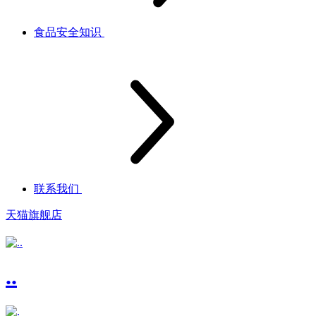
食品安全知识
联系我们
天猫旗舰店
..