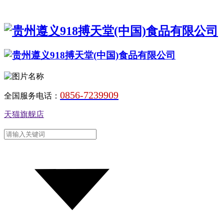
0856-7239909
全国服务电话：
天猫旗舰店