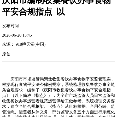
庆阳市编制收集餐饮办事食物
平安合规指点 以
发布时间：
2026-06-20 13:45
来源： 918搏天堂(中国)
原创
庆阳市市场监管局聚焦收集餐饮办事食物平安监管现实，
根据现行食物平安法令律例规章，系统梳理收集餐饮办事全链
条合规要求，编制了《庆阳市收集餐饮办事食物平安合规指
点》（以下简称《指点》），为全市市场监管人员日常监管和
收集餐饮办事运营者规范运营供给工做参考。系统梳理义务要
求，建立全链合规框架。《指点》从目标根据、合用范畴、监
管准绳、运营者从体义务、部分监管义务五个方面进行系统化