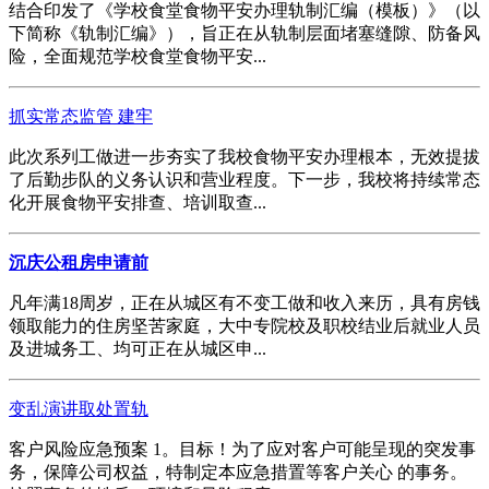
结合印发了《学校食堂食物平安办理轨制汇编（模板）》（以
下简称《轨制汇编》），旨正在从轨制层面堵塞缝隙、防备风
险，全面规范学校食堂食物平安...
抓实常态监管 建牢
此次系列工做进一步夯实了我校食物平安办理根本，无效提拔
了后勤步队的义务认识和营业程度。下一步，我校将持续常态
化开展食物平安排查、培训取查...
沉庆公租房申请前
凡年满18周岁，正在从城区有不变工做和收入来历，具有房钱
领取能力的住房坚苦家庭，大中专院校及职校结业后就业人员
及进城务工、均可正在从城区申...
变乱演讲取处置轨
客户风险应急预案 1。目标！为了应对客户可能呈现的突发事
务，保障公司权益，特制定本应急措置等客户关心 的事务。