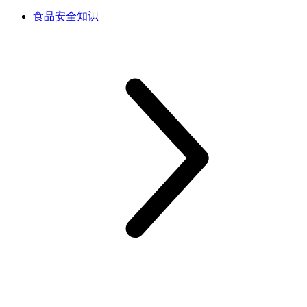
食品安全知识