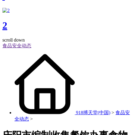
2
scroll down
食品安全动态
918搏天堂(中国)
>
食品安
全动态
>