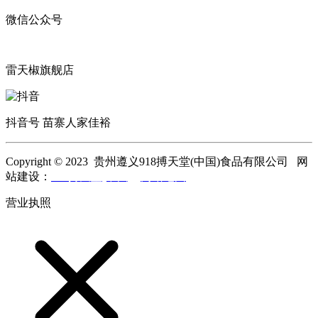
微信公众号
雷天椒旗舰店
抖音号 苗寨人家佳裕
Copyright © 2023 贵州遵义918搏天堂(中国)食品有限公司 网
站建设：
918搏天堂(中国)
网站地图
营业执照