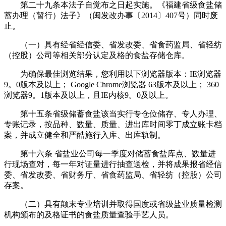
第二十九条本法子自觉布之日起实施。《福建省级食盐储
蓄办理（暂行）法子》（闽发改办事〔2014〕407号）同时废
止。
（一）具有经省经信委、省发改委、省食药监局、省轻纺
（控股）公司等相关部分认定及格的食盐存储仓库。
为确保最佳浏览结果，您利用以下浏览器版本：IE浏览器
9。0版本及以上； Google Chrome浏览器 63版本及以上； 360
浏览器9。1版本及以上，且IE内核9。0及以上。
第十五条省级储蓄食盐该当实行专仓位储存、专人办理、
专账记录，按品种、数量、质量、进出库时间零丁成立账卡档
案，并成立健全和严酷施行入库、出库轨制。
第十六条 省盐业公司每一季度对储蓄食盐库点、数量进
行现场查对，每一年对证量进行抽查送检，并将成果报省经信
委、省发改委、省财务厅、省食药监局、省轻纺（控股）公司
存案。
（二）具有颠末专业培训并取得国度或省级盐业质量检测
机构颁布的及格证书的食盐质量查验手艺人员。