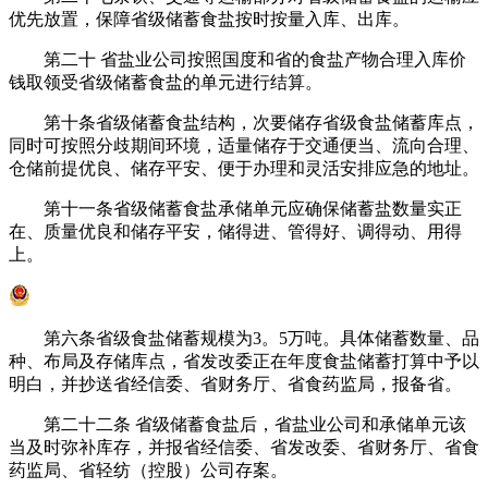
优先放置，保障省级储蓄食盐按时按量入库、出库。
第二十 省盐业公司按照国度和省的食盐产物合理入库价
钱取领受省级储蓄食盐的单元进行结算。
第十条省级储蓄食盐结构，次要储存省级食盐储蓄库点，
同时可按照分歧期间环境，适量储存于交通便当、流向合理、
仓储前提优良、储存平安、便于办理和灵活安排应急的地址。
第十一条省级储蓄食盐承储单元应确保储蓄盐数量实正
在、质量优良和储存平安，储得进、管得好、调得动、用得
上。
第六条省级食盐储蓄规模为3。5万吨。具体储蓄数量、品
种、布局及存储库点，省发改委正在年度食盐储蓄打算中予以
明白，并抄送省经信委、省财务厅、省食药监局，报备省。
第二十二条 省级储蓄食盐后，省盐业公司和承储单元该
当及时弥补库存，并报省经信委、省发改委、省财务厅、省食
药监局、省轻纺（控股）公司存案。