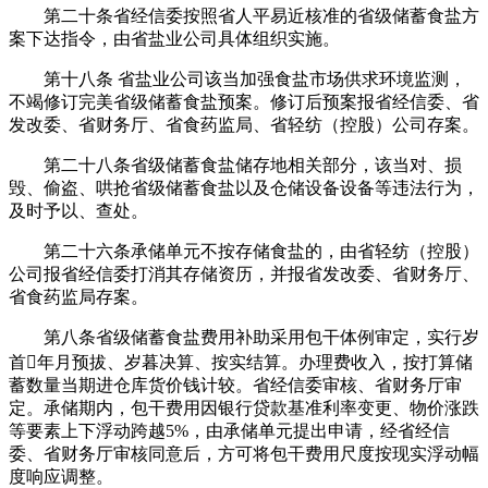
第二十条省经信委按照省人平易近核准的省级储蓄食盐方
案下达指令，由省盐业公司具体组织实施。
第十八条 省盐业公司该当加强食盐市场供求环境监测，
不竭修订完美省级储蓄食盐预案。修订后预案报省经信委、省
发改委、省财务厅、省食药监局、省轻纺（控股）公司存案。
第二十八条省级储蓄食盐储存地相关部分，该当对、损
毁、偷盗、哄抢省级储蓄食盐以及仓储设备设备等违法行为，
及时予以、查处。
第二十六条承储单元不按存储食盐的，由省轻纺（控股）
公司报省经信委打消其存储资历，并报省发改委、省财务厅、
省食药监局存案。
第八条省级储蓄食盐费用补助采用包干体例审定，实行岁
首年月预拔、岁暮决算、按实结算。办理费收入，按打算储
蓄数量当期进仓库货价钱计较。省经信委审核、省财务厅审
定。承储期内，包干费用因银行贷款基准利率变更、物价涨跌
等要素上下浮动跨越5%，由承储单元提出申请，经省经信
委、省财务厅审核同意后，方可将包干费用尺度按现实浮动幅
度响应调整。