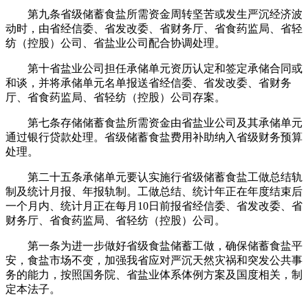
第九条省级储蓄食盐所需资金周转坚苦或发生严沉经济波
动时，由省经信委、省发改委、省财务厅、省食药监局、省轻
纺（控股）公司、省盐业公司配合协调处理。
第十省盐业公司担任承储单元资历认定和签定承储合同或
和谈，并将承储单元名单报送省经信委、省发改委、省财务
厅、省食药监局、省轻纺（控股）公司存案。
第七条存储储蓄食盐所需资金由省盐业公司及其承储单元
通过银行贷款处理。省级储蓄食盐费用补助纳入省级财务预算
处理。
第二十五条承储单元要认实施行省级储蓄食盐工做总结轨
制及统计月报、年报轨制。工做总结、统计年正在年度结束后
一个月内、统计月正在每月10日前报省经信委、省发改委、省
财务厅、省食药监局、省轻纺（控股）公司。
第一条为进一步做好省级食盐储蓄工做，确保储蓄食盐平
安，食盐市场不变，加强我省应对严沉天然灾祸和突发公共事
务的能力，按照国务院、省盐业体系体例方案及国度相关，制
定本法子。