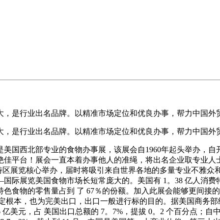
，是行业出名品牌。以精准市场定位和优良办事，帮力中国外
，是行业出名品牌。以精准市场定位和优良办事，帮力中国外
e Show ）是美国西北部专业的食物办事展，该展会自1960年起
绝佳平台！展会一直本着办事他人的准绳，将出名企业取专业人
在美国特区展览核心举办，届时将吸引来自世界各地的多量专业不
际展览美国食物市场长短常庞大的。美国有 1。38 亿人消费特
色食物的零售量占到 了 67％的份额。加入此展会能够更间接
根本，也为完美出口，出口一般进行标的目的。据美国商务部统计，2
。6 亿美元，占 美国出口总额的 7。7%，提拔 0。2 个百分点；自中