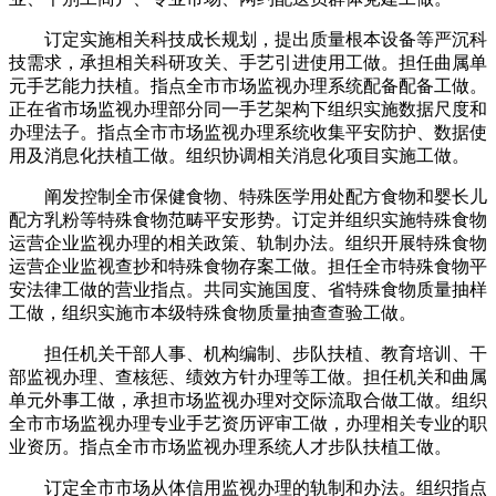
订定实施相关科技成长规划，提出质量根本设备等严沉科
技需求，承担相关科研攻关、手艺引进使用工做。担任曲属单
元手艺能力扶植。指点全市市场监视办理系统配备配备工做。
正在省市场监视办理部分同一手艺架构下组织实施数据尺度和
办理法子。指点全市市场监视办理系统收集平安防护、数据使
用及消息化扶植工做。组织协调相关消息化项目实施工做。
阐发控制全市保健食物、特殊医学用处配方食物和婴长儿
配方乳粉等特殊食物范畴平安形势。订定并组织实施特殊食物
运营企业监视办理的相关政策、轨制办法。组织开展特殊食物
运营企业监视查抄和特殊食物存案工做。担任全市特殊食物平
安法律工做的营业指点。共同实施国度、省特殊食物质量抽样
工做，组织实施市本级特殊食物质量抽查查验工做。
担任机关干部人事、机构编制、步队扶植、教育培训、干
部监视办理、查核惩、绩效方针办理等工做。担任机关和曲属
单元外事工做，承担市场监视办理对交际流取合做工做。组织
全市市场监视办理专业手艺资历评审工做，办理相关专业的职
业资历。指点全市市场监视办理系统人才步队扶植工做。
订定全市市场从体信用监视办理的轨制和办法。组织指点