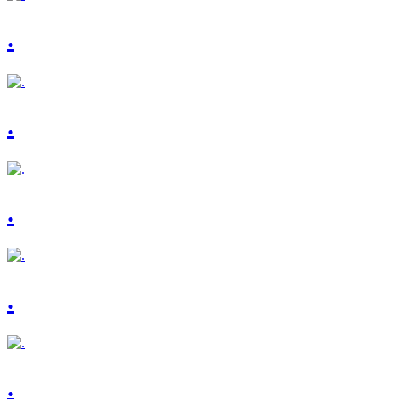
.
.
.
.
.