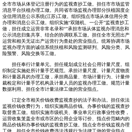
全市市场从体登记注册行为的监视查抄工做。担任市市场监管
消息平台扶植办理工做。共同省市场监视办理部分扶植国度企
业信用消息公示系统(江苏)工做。组织指点市场从体信用分类
办理和消息公示工做。组织实施“双随机、一公开”监视查抄工
做，担任成立运营非常名录和“”承担市场从体监视办理消息和
公示消息归集共享、结合的协调联系工做。担任全市无照出产
运营和相关无证出产运营行为查处的营业指点。统筹协调市场
监视办理方面的诚信系统扶植和风险监测研判、风险分类、风
险预警、风险交换等工做。
担任奉行计量单元。担任规划成立社会公用计量尺度。组
织制定实施处所计量手艺规范。承担计量尺度、计量尺度物质
和计量器具的办理工做，承担商品量、市场计量行为、计量仲
裁检定和计量手艺机构及计量人员的监视办理工做。规范计量
数据利用。担任全市计量法律工做的营业指点。
订定全市相关价钱收费监视查抄的法子和办法。担任依法
监视价钱收费行为，组织实施商品价钱、办事价钱的监视查抄
取督查工做。组织实施市级机关、事业单元行政事业性收费，
运营收集笼盖全市或市区的公用企业等订价、指点价范畴内的
商品价钱和办事价钱的监视查抄工做。指点全市价钱监视办理
工做。担任全市价钱收费违法违规行为法律工做的营业指点。