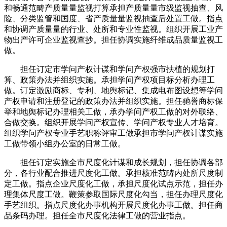
和畅通范畴产质量量监视打算承担产质量量市级监视抽查、风
险、分类监管和国度、省产质量量监视抽查后处置工做。指点
和协调产质量量的行业、处所和专业性监视。组织开展工业产
物出产许可企业监视查抄。担任协调实施纤维成品质量监视工
做。
担任订定市学问产权计谋和学问产权强市扶植的规划打
算、政策办法并组织实施。承担学问产权项目标分析办理工
做。订定激励商标、专利、地舆标记、集成电布图设想等学问
产权申请和注册登记的政策办法并组织实施。担任驰誉商标保
举和地舆标记办理相关工做，承办学问产权工做的对外联络、
合做交换。组织开展学问产权宣传、学问产权专业人才培育。
组织学问产权专业手艺职称评审工做承担市学问产杈计谋实施
工做带领小组办公室的日常工做。
担任订定实施全市尺度化计谋和成长规划，担任协调各部
分，各行业配合推进尺度化工做。承担核准范畴内处所尺度制
定工做。指点企业尺度化工做，承担尺度化试点示范，担任办
理集体尺度工做。鞭策参取国际尺度化勾当，担任办理尺度化
手艺组织。指点尺度化办事机构开展尺度化办事工做。担任商
品条码办理。担任全市尺度化法律工做的营业指点。