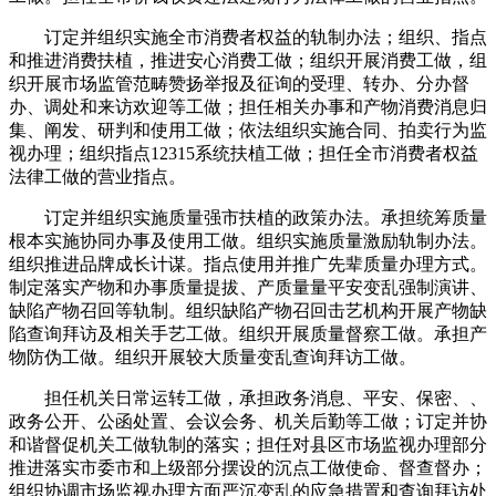
订定并组织实施全市消费者权益的轨制办法；组织、指点
和推进消费扶植，推进安心消费工做；组织开展消费工做，组
织开展市场监管范畴赞扬举报及征询的受理、转办、分办督
办、调处和来访欢迎等工做；担任相关办事和产物消费消息归
集、阐发、研判和使用工做；依法组织实施合同、拍卖行为监
视办理；组织指点12315系统扶植工做；担任全市消费者权益
法律工做的营业指点。
订定并组织实施质量强市扶植的政策办法。承担统筹质量
根本实施协同办事及使用工做。组织实施质量激励轨制办法。
组织推进品牌成长计谋。指点使用并推广先辈质量办理方式。
制定落实产物和办事质量提拔、产质量量平安变乱强制演讲、
缺陷产物召回等轨制。组织缺陷产物召回击艺机构开展产物缺
陷查询拜访及相关手艺工做。组织开展质量督察工做。承担产
物防伪工做。组织开展较大质量变乱查询拜访工做。
担任机关日常运转工做，承担政务消息、平安、保密、、
政务公开、公函处置、会议会务、机关后勤等工做；订定并协
和谐督促机关工做轨制的落实；担任对县区市场监视办理部分
推进落实市委市和上级部分摆设的沉点工做使命、督查督办；
组织协调市场监视办理方面严沉变乱的应急措置和查询拜访处