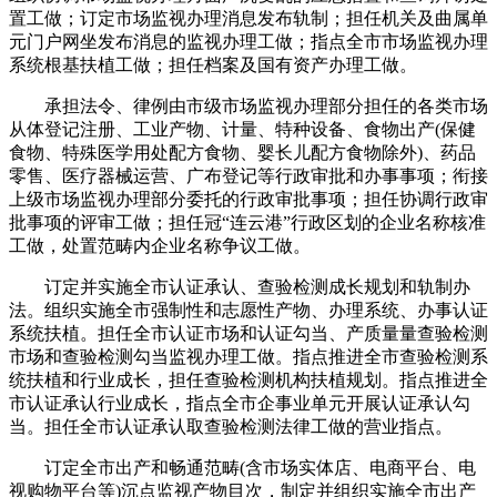
置工做；订定市场监视办理消息发布轨制；担任机关及曲属单
元门户网坐发布消息的监视办理工做；指点全市市场监视办理
系统根基扶植工做；担任档案及国有资产办理工做。
承担法令、律例由市级市场监视办理部分担任的各类市场
从体登记注册、工业产物、计量、特种设备、食物出产(保健
食物、特殊医学用处配方食物、婴长儿配方食物除外)、药品
零售、医疗器械运营、广布登记等行政审批和办事事项；衔接
上级市场监视办理部分委托的行政审批事项；担任协调行政审
批事项的评审工做；担任冠“连云港”行政区划的企业名称核准
工做，处置范畴内企业名称争议工做。
订定并实施全市认证承认、查验检测成长规划和轨制办
法。组织实施全市强制性和志愿性产物、办理系统、办事认证
系统扶植。担任全市认证市场和认证勾当、产质量量查验检测
市场和查验检测勾当监视办理工做。指点推进全市查验检测系
统扶植和行业成长，担任查验检测机构扶植规划。指点推进全
市认证承认行业成长，指点全市企事业单元开展认证承认勾
当。担任全市认证承认取查验检测法律工做的营业指点。
订定全市出产和畅通范畴(含市场实体店、电商平台、电
视购物平台等)沉点监视产物目次，制定并组织实施全市出产