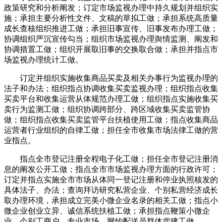
政策研究和分析阐发；订定市场监视办理中持久规划并组织实
施；承担主要分析性文件、文稿的草拟工做；承担系统高质量
成长查核组织推进工做；承担旧事宣传、旧事发布办理工做；
协调组织严沉宣传勾当；组织市场监视办理舆情监测、阐发和
协调措置工做；组织开展取旧事的交换取合做；承担并指点市
场监视办理统计工做。
订定并组织实施收集商品买卖及相关办事行为监视办理的
法子和办法；组织指点协调收集买卖监视办理；组织指点收集
买卖平台和收集运营从体规范办理工做；组织指点实施收集买
卖行为监测工做；组织协调跨部分、跨区域收集买卖监管协
做；组织指点收集买卖监管平台扶植使用工做；指点收集商品
运营者行业组织的自律工做；担任全市收集市场法律工做的营
业指点。
指点全市登记注册全程电子化工做；担任全市登记注册消
息的阐发公开工做；指点全市市场监视办理方面的行政许可；
订定并指点实施全市市场从体同一登记注册和停业执照核发的
具体法子、办法；查询拜访研究私营企业、个别私营经济成长
取办理环境，承担成立完美小微企业名录的相关工做；指点小
微企业创业立异、诚信系统扶植工做；承担指点鞭策小微企
业、个别工商户、专业市场、网约配送员群体党建工做。