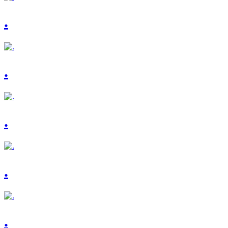
.
.
.
.
.