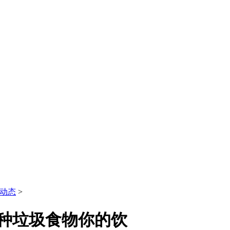
动态
>
6种垃圾食物你的饮