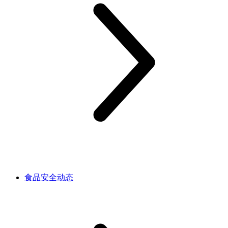
食品安全动态