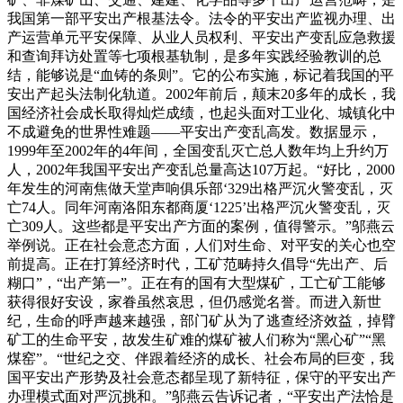
我国第一部平安出产根基法令。法令的平安出产监视办理、出
产运营单元平安保障、从业人员权利、平安出产变乱应急救援
和查询拜访处置等七项根基轨制，是多年实践经验教训的总
结，能够说是“血铸的条则”。它的公布实施，标记着我国的平
安出产起头法制化轨道。2002年前后，颠末20多年的成长，我
国经济社会成长取得灿烂成绩，也起头面对工业化、城镇化中
不成避免的世界性难题——平安出产变乱高发。数据显示，
1999年至2002年的4年间，全国变乱灭亡总人数年均上升约万
人，2002年我国平安出产变乱总量高达107万起。“好比，2000
年发生的河南焦做天堂声响俱乐部‘329出格严沉火警变乱，灭
亡74人。同年河南洛阳东都商厦‘1225’出格严沉火警变乱，灭
亡309人。这些都是平安出产方面的案例，值得警示。”邬燕云
举例说。正在社会意态方面，人们对生命、对平安的关心也空
前提高。正在打算经济时代，工矿范畴持久倡导“先出产、后
糊口”，“出产第一”。正在有的国有大型煤矿，工亡矿工能够
获得很好安设，家眷虽然哀思，但仍感觉名誉。而进入新世
纪，生命的呼声越来越强，部门矿从为了逃查经济效益，掉臂
矿工的生命平安，故发生矿难的煤矿被人们称为“黑心矿”“黑
煤窑”。“世纪之交、伴跟着经济的成长、社会布局的巨变，我
国平安出产形势及社会意态都呈现了新特征，保守的平安出产
办理模式面对严沉挑和。”邬燕云告诉记者，“平安出产法恰是