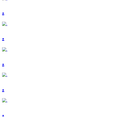
.
.
.
.
.