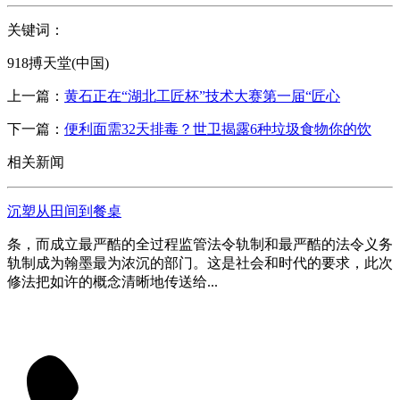
关键词：
918搏天堂(中国)
上一篇：
黄石正在“湖北工匠杯”技术大赛第一届“匠心
下一篇：
便利面需32天排毒？世卫揭露6种垃圾食物你的饮
相关新闻
沉塑从田间到餐桌
条，而成立最严酷的全过程监管法令轨制和最严酷的法令义务
轨制成为翰墨最为浓沉的部门。这是社会和时代的要求，此次
修法把如许的概念清晰地传送给...