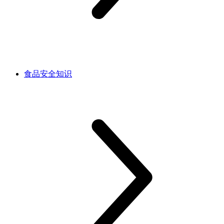
食品安全知识