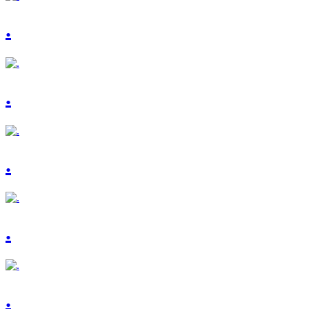
.
.
.
.
.