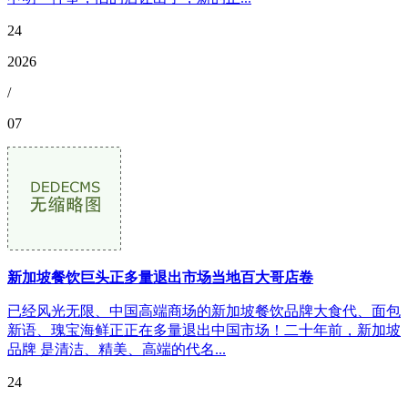
24
2026
/
07
新加坡餐饮巨头正多量退出市场当地百大哥店卷
已经风光无限、中国高端商场的新加坡餐饮品牌大食代、面包
新语、瑰宝海鲜正正在多量退出中国市场！二十年前，新加坡
品牌 是清洁、精美、高端的代名...
24