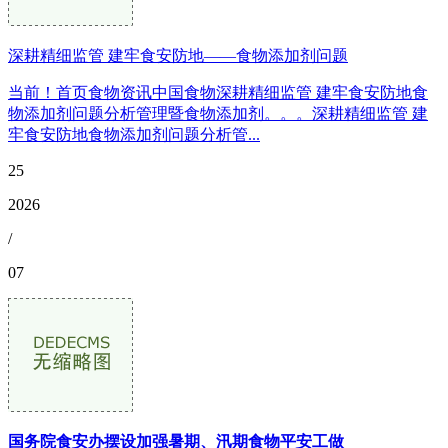
深耕精细监管 建牢食安防地——食物添加剂问题
当前！首页食物资讯中国食物深耕精细监管 建牢食安防地食
物添加剂问题分析管理暨食物添加剂。。。深耕精细监管 建
牢食安防地食物添加剂问题分析管...
25
2026
/
07
国务院食安办摆设加强暑期、汛期食物平安工做