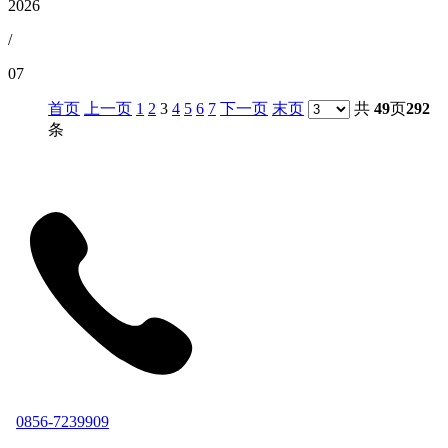
2026
/
07
首页
上一页
1
2
3
4
5
6
7
下一页
末页
共
49
页
292
条
0856-7239909