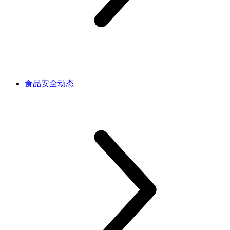
食品安全动态