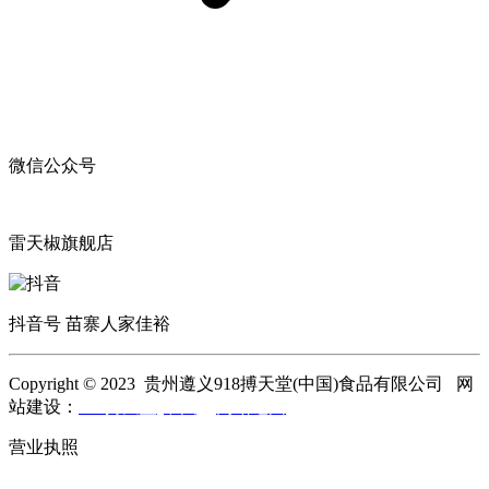
微信公众号
雷天椒旗舰店
抖音号 苗寨人家佳裕
Copyright © 2023 贵州遵义918搏天堂(中国)食品有限公司 网
站建设：
918搏天堂(中国)
网站地图
营业执照