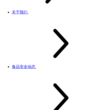
关于我们
食品安全动态