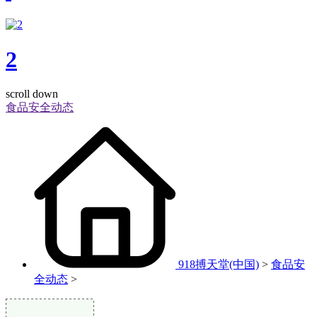
2
scroll down
食品安全动态
918搏天堂(中国)
>
食品安
全动态
>