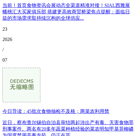
当前！首页食物资讯会展动态全渠道精准对接！SIAL西雅展
蟠桃汇大买家俱乐部 搭建更高效商贸桥梁焦点提醒：面临日
益的市场需求取持续沉构的全球供应...
23
2026
/
07
今日导读：45批次食物抽检不及格；两菜农利用禁
近日，察布查尔锡伯自治县审结两起涉出产有毒、无害食物罪
刑事案件。两名有20多年蔬菜种植经验的菜农明知甲基异柳磷
为国度禁用高毒农药，仍正在芹...