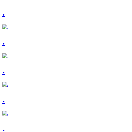
.
.
.
.
.