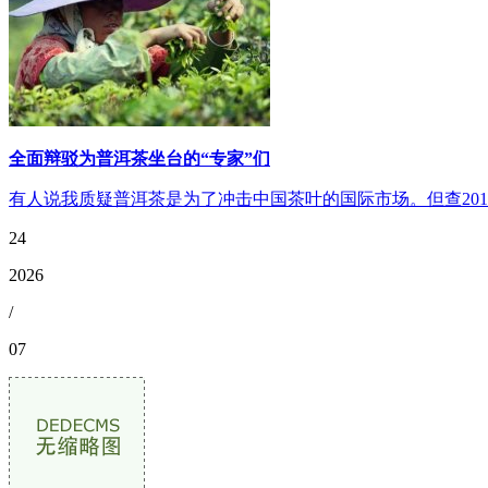
全面辩驳为普洱茶坐台的“专家”们
有人说我质疑普洱茶是为了冲击中国茶叶的国际市场。但查201
24
2026
/
07