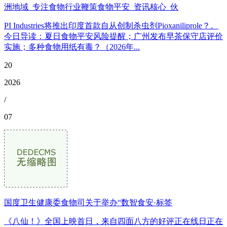
洲地域_专注食物行业鞭策食物平安_资讯核心_伙
PI Industries将推出印度首款自从创制杀虫剂Pioxaniliprole？。
今日导读：夏日食物平安风险提醒；广州发布早茶保守店评价
实施；多种食物用纸有毒？（2026年...
20
2026
/
07
国度卫生健康委食物司关于举办“数智食安·标签
《八仙！》全国上映首日，来自四面八方的好评正在线日正在