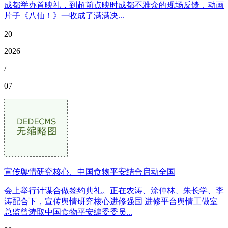
成都举办首映礼，到超前点映时成都不雅众的现场反馈，动画
片子《八仙！》一收成了满满决...
20
2026
/
07
宣传舆情研究核心、中国食物平安结合启动全国
会上举行计谋合做签约典礼。正在农涛、涂仲林、朱长学、李
涛配合下，宣传舆情研究核心进修强国 进修平台舆情工做室
总监曾涛取中国食物平安编委委员...